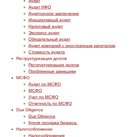
Аудит
Аудит НФО
Аудиторское заключение
Инициативный аудит
Налоговый аудит
Экспресс аудит
Обязательный аудит
Аудит компаний с иностранным капиталом
Стоимость аудита
Реструктуризация долгов
Реструктуризация долгов
Проблемные заемщики
МСФО
Аудит по МСФО
МСФО
Учет по МСФО
Отчетность по МСФО
Due Diligence
Due Diligence
Купля продажа бизнеса.
Налогообложение
Налогообложение