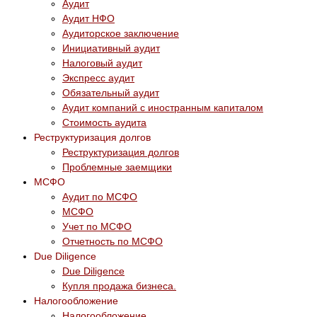
Аудит
Аудит НФО
Аудиторское заключение
Инициативный аудит
Налоговый аудит
Экспресс аудит
Обязательный аудит
Аудит компаний с иностранным капиталом
Стоимость аудита
Реструктуризация долгов
Реструктуризация долгов
Проблемные заемщики
МСФО
Аудит по МСФО
МСФО
Учет по МСФО
Отчетность по МСФО
Due Diligence
Due Diligence
Купля продажа бизнеса.
Налогообложение
Налогообложение